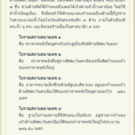
ด้านทิศตะวันออก ทิศเหนือ และทิศตะวันตกมีคูน้ำดันดิน ล้อมรอบอีก
๗ ชั้น ส่วนด้านทิศใต้กำแพงเมืองคดโค้งไปตามลำน้ำแควน้อย โดยใช้
ลำน้ำเป้นคูเมือง จึงมีผลทำให้ลักษณะของกำแพงเมืองด้านนี้มีรูปร่าง
ไปตามแนวแม่น้ำโดยไม่เป้นเส้นตรงเช่นอีก ๓ ด้าน ภายในตัวเมืองมี
สระน้ำ ๖ สระ และสิ่งก่อสร้างเนื่องในศาสนาอีก ๔ แห่ง
โบราณสถานหมายเลข ๑
คือ ปราสาทหลังใหญ่ตรงกับประตูเมืองสิงห์ด้านทิศตะวันออก
โบราณสถานหมายเลข ๒
คือ ปราสาทหลังที่อยู่ทางทิศตะวันตกเฉียงเหนือติดกำแพงแก้ว
ของปราสาทหลังใหญ่
โบราณสถานหมายเลข ๓
คือ อาคารขนาดเล็กที่ก่อด้วยอิฐและศิลาแลง อยู่นอกกำแพงแก้ว
ด้านทิศตะวันตกเฉียงใต้ของปราสาทหลังใหญ่ห่างออกไป ๑๕๐
เมตร
โบราณสถานหมายเลข ๔
คือ ฐานโบราณสถานที่มีลักษณะเป็นห้องๆ อยู่ห่างจากกำแพง
แก้วด้านทิศตะวันตกเฉียงใต้ของปราสาทหลังใหญ่ไปประมาณ
๒๓๖.๕๐ เมตร