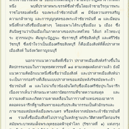
หนึ่ง พบที่ปราสาทพระขรรค์ซึ่งทำขึ้นโดยเจ้าชายวีรกุมารพระ
ราชโอรสองค์หนึ่ง ของพระเจ้าชัยวรมันที่ ๗ มีข้อความสรรเสริญ
ความกล้าหาญ และการบุญกุศลของพระเจ้าชัยวรมันที่ ๗ และมีตอน
หนึ่งที่กล่างถึงชื่อเมืองต่างๆ โดยเฉพาะได้ระบุชื่อเมือง ๖ เมือง ซึ่ง
สันนิษฐานว่าเป้นเมืองในภาคกลางของประเทศไทย ได้แก่ ลโวทยะปุ
ระ สุวรรณปุระ ศัมพูกะปัฏฏนะ ชัยราชบุรี ศรีชัยสิงห์บุรี และศรีวิชัย
วัชรบุรี ซึ่งเข้าใจว่าเป็นเมืองศรีชยสิงหบุรี ก็คือเมืองสิงห์ที่ตั้งปราสาท
เมืองสิงห์ ในจังหวัดกาญจนบุรี
นอกจากแนวความคิดที่เชื่อว่า ปราสาทเมืองสิงห์สร้างขึ้นใน
ศิลปกรรมขอมในราวพุทธศตวรรษที่ ๑๘ ตามเหตุผลดังกล่าวแล้ว ยังมี
แนวความคิดอีกแนวหนึ่งซึ่งเชื่อว่าเมืองสิงห์ และปราสาทเมืองสิงห์น่า
จะเป็นการก่อสร้างที่เลียนแบบปราสาทขอมสมัยหลังรัชสมัยพระเจ้า
ชัยวรมันที่ ๗ และไม่น่าเกี่ยวข้องอันใดกับชื่อเมืองศรีชัยปุระในจารึก
เนื่องจากเห็นว่าลักษณะทางสถาปัตยกรรมที่ขาดความสมดุล และ
ความลงตัวและเกิดความคาดเคลื่อนในการวางตำแหน่งของอาคาร
ตลอดจนจารึกที่ฐานหินทรายลองรับประติมากรรมเป็นตัวอักษรและ
ภาษาขอมสมัยหลังเมืองพระนคร หรือหลังจากสมัยพระเจ้าชัยวรมันที่
๗ รวมทั้งชื่อเมืองสิงห์ไม่ปรากฏในหลักฐานประวัติศาสตร์ใดก่อนรัช
สมัยพระบาทสมเด็จพระพุทธยอดฟ้าจุฬาโลก (รัชกาลที่ ๑) แห่งกรุง