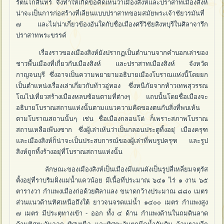
รัตนโกสินทร์ จึงทำให้เกิดข้อคิดเห็นว่าเมืองสิงห์และปราสาทเมืองสิงห์
น่าจะเป็นการก่อสร้างที่เลียนแบบปราสาทขอมสมัยพระเจ้าชัยวรมันที่
๗ และไม่น่าเกี่ยวข้องอันใดกับชื่อเมืองศรีวิชัยสิงหบุรีในศิลาจารึก
ปราสาทพระขรรค์
เรื่องราวของเมืองสิงห์ยังปรากฏเป็นตำนานจากคำบอกเล่าของ
ชาวพื้นเมืองที่เกี่ยวกับเมืองสิงห์ และปราสาทเมืองสิงห์ จังหวัด
กาญจนบุรี ซึ่งอาจเป็นความพยายามอธิบายเมืองโบราณแห่งนี้โดยยก
เป็นตำแหน่งเรื่องเล่าเกี่ยวกับท้าวอู่ทอง ซึ่งหนีภัยจากท้าวเทพสุวรรณ
โณไปเที่ยวสร้างเมืองหลบซ้อนตามที่ต่างๆ แถบนั้นโดยชื่อเมืองจะ
อธิบายโบราณสถานแห่งนั้นตามแนวความคิดของตนกับสิ่งที่พบเห้น
ตามโบราณสถานนั้นๆ เช่น ชื่อเมืองกลอนโด่ ก็เพราะสภาพโบราณ
สถานเหลือเพีบงซาก ซึ่งผู้เล่าเห้นว่าเป็นกลอนประตูทิ้งอยุ่ เมืองครุฑ
และเมืองสิงห์ก็น่าจะเป็นประสบการณ์ของผู้เล่าที่พบรูปครุฑ และรูป
สิงห์ถูกทิ้งร้างอยุ่ที่โบราณสถานแห่งนั้น
ลักษณะของเมืองสิงห์เป็นเมืองมีแผนผังเป็นรูปสี่เหลี่ยมจตุรัส
ตั้งอยุ่ที่ราบริมฝั่งแม่น้ำแควน้อย มีเนื้อที่ประมาณ ๖๔๑ ไร่ ๑ งาน ๖๕
ตารางวา กำแพงเมืองก่อด้วยศิลาแลง ขนาดกว้างประมาณ ๘๘๐ เมตร
ส่วนแนวด้านทิศเหนือถึงใต้ ยาวจนจรดแม่น้ำ ๑๔๐๐ เมตร กำแพงสูง
๗ เมตร มีประตุทางเข้า - ออก ทั้ง ๔ ด้าน กำแพงด้านในถมดินลาด