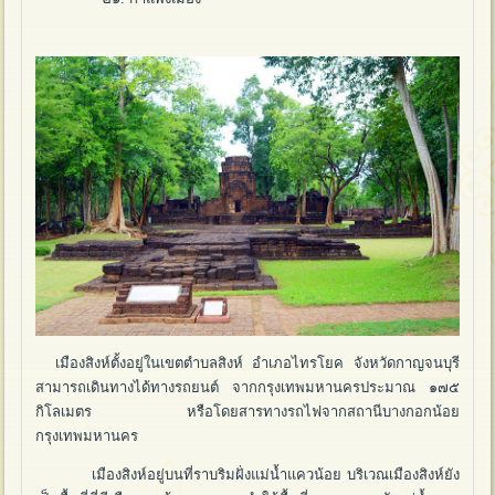
เมืองสิงห์ตั้งอยู่ในเขตตำบลสิงห์ อำเภอไทรโยค จังหวัดกาญจนบุรี
สามารถเดินทางได้ทางรถยนต์ จากกรุงเทพมหานครประมาณ ๑๗๕
กิโลเมตร หรือโดยสารทางรถไฟจากสถานีบางกอกน้อย
กรุงเทพมหานคร
เมืองสิงห์อยู่บนที่ราบริมฝั่งแม่น้ำแควน้อย บริเวณเมืองสิงห์ยัง