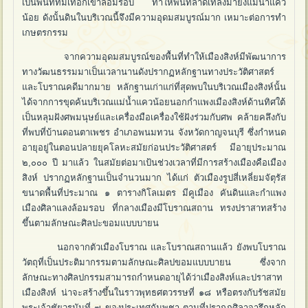
เป็นพื้นที่ที่มีเทือกเขาล้อมรอบ ทำให้พื้นที่ลาดเทลงมายังแม่น้ำแคว
น้อย ดังนั้นดินในบริเวณนี้จึงมีความอุดมสมบูรณ์มาก เหมาะต่อการทำ
เกษตรกรรม
จากความอุดมสมบูรณ์ของพื้นที่ทำให้เมืองสิงห์มีพัฒนาการ
ทางวัฒนธรรมมาเป็นเวลานานดังปรากฏหลักฐานทางประวัติศาสตร์
และโบราณคดีมากมาย หลักฐานเก่าแก่ที่สุดพบในบริเวณเมืองสิงห์นั้น
ได้จากการขุดค้นบริเวณแม่น้ำแควน้อยนอกกำแพงเมืองสิงห์ด้านทิศใต้
เป็นหลุมฝังศพมนุษย์และเครื่องมือเครื่องใช้ฝังร่วมกับศพ คล้ายคลึงกับ
ที่พบที่บ้านดอนตาเพชร อำเภอพนมทวน จังหวัดกาญจนบุรี ซึ่งกำหนด
อายุอยู่ในตอนปลายยุคโลหะสมัยก่อนประวัติศาสตร์ มีอายุประมาณ
๒,๐๐๐ ปี มาแล้ว ในสมัยต่อมาเป้นช่วงเวลาที่มีการสร้างเมืองคือเมือง
สิงห์ ปรากฏหลักฐานเป็นจำนวนมาก ได้แก่ ตัวเมืองรูปสี่เหลี่ยมจัตุรัส
ขนาดพื้นที่ประมาณ ๑ ตารางกิโลเมตร มีคูเมือง คันดินและกำแพง
เมืองศิลาแลงล้อมรอบ ที่กลางเมืองมีโบราณสถาน ทรงปราสาทสร้าง
ขึ้นตามลักษณะศิลปะขอมแบบบายน
นอกจากตัวเมืองโบราณ และโบราณสถานแล้ว ยังพบโบราณ
วัตถุที่เป็นประติมากรรมตามลักษณะศิลปขอมแบบบายน ซึ่งจาก
ลักษณะทางศิลปกรรมสามารถกำหนดอายุได้ว่าเมืองสิงห์และปราสาท
เมืองสิงห์ น่าจะสร้างขึ้นในราวพุทธศตวรรษที่ ๑๘ หรือตรงกับรัชสมัย
พระเจ้าชัยวรมันที่ ๗ ของประเทศกัมพูชา ตามที่ปรากฏศิลาจารึกหลัก