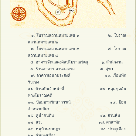
๑. โบราณสถานหมายเลข ๑ ๒. โบราณ
สถานหมายเลข ๒
๓. โบราณสถานหมายเลข ๓ ๔. โบราณ
สถานหมายเลข ๔
๕. อาคารจัดแสดงศิลปโบราณวัตถุ ๖. สำนักงาน
๗. ร้านอาหาร ลานจอดรถ ๘. สุขา
๙. อาคารเอนกประสงค์ ๑๐. เรือนพัก
รับรอง
๑๑. บ้านพักเจ้าหน้าที่ ๑๒. หลุมขุดค้น
ทางโบราณคดี
๑๓. ป้อมยามรักษาการณ์ ๑๔. ป้อม
จำหน่ายบัตร
๑๕. คูน้ำคันดิน ๑๖. สวนหิน
๑๗. สระ ๑๘. ศาลาพัก
๑๙. หมู่บ้านราษฎร ๒๐. ประตูเมือง
๒๑. กำแพงเมือง