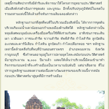
เหตุนี้กรมศิลปากรจึงมีดำริและพิจารณาให้โครงการอุทยานประวัติศาสตร์
เมืองสิงห์เร่งดำเนินการขุดแต่ง และบูรณะ อีกทั้งปรับปรุงภูมิทัศน์ในเขตโบ
ราณถสานแห่งนี้ให้แล้วเสร็จทันการเฉลิมฉลองดังกล่าว
หลักฐานเก่าแก่ที่สุดที่พบที่ในบริเวณเมืองสิงห์นั้น ได้จากการขุดค้น
บริเวณริมแม่น้ำแควน้อยนอกกำแพงเมืองด้านทิศใต้ หลักฐานดังกล่าวเป็น
หลุมฝังศพมนุษย์และเครื่องมือเครื่องใช้ที่ฝังร่วมกับศพ อาทิเช่นภาชนะดิน
เผา แวดินเผา ภาชนะสำริด ขวานสำริด ทัพพีสำริด กำไลสำริด ลูกปัดหิน
อะเกตและคาร์นีเลียน กำไลหิน ลูกปัดแก้ว กำไลเปลือกหอย ฯลฯ หลักฐาน
เหล่านี้คล้ายคลึงกับที่พบที่บ้านดอนตราเพชร อำเภอพนมทวน จังหวัด
กาญจนบุรี ซึ่งกำหนดอายุอยู่ในราวปลายยุคโลหะสมัยก่อนประวัติศาสตร์
มีอายุประมาณ ๒,๐๐๐ ปีมาแล้ว แสดงให้เห็นว่าบริเวณนี้มีคนเข้ามาทำ
กิจกรรมก่อนหน้าที่จะสร้างเมืองเป็นเวลานานนับพันปี แต่น่าเสียดาย ที่ไม่
ปรากฏหลักฐานแสดงความต่อเนื่องทางวัฒนธรรมของบริเวณนี้จากสมัย
ก่อนประวัติศาสตร์มาสู่ยุคที่มีการสร้างเมือง