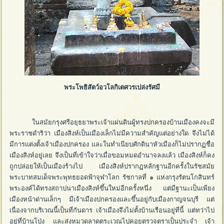
พระโพธิสัตว์อวโลกิเตศวรเปล่งรัศมี
ในสมัยกรุงศรีอยุธยาพระเจ้าแผ่นดินผู้ทรงปกครองบ้านเมืองคงจะมี
พระราชดำริว่า เมืองสิงห์เป็นเมืองเล็กไม่มีความสำคัญแต่อย่างใด จึงไม่ได้
มีการแต่งตั้งเจ้าเมืองปกครอง และในทำเนียบศักดินาหัวเมืองก็ไม่ปรากฏชื่อ
เมืองสิงห์อยู่เลย จึงเป็นที่เข้าใจว่าเมื่อขอมหมดอำนาจลงแล้ว เมืองสิงห์ก็คง
ถูกปล่อยให้เป็นเมืองร้างไป เมืองสิงห์ปรากฏหลักฐานอีกครั้งในรัชสมัย
พระบาทสมเด็จพระพุทธยอดฟ้าจุฬาโลก รัชกาลที่ ๑ แห่งกรุงรัตนโกสินทร์
พระองค์ได้ทรงสถาปนาเมืองสิงห์ขึ้นใหม่อีกครั้งหนึ่ง แต่มีฐานะเป็นเพียง
เมืองหน้าด่านเล็กๆ มีเจ้าเมืองปกครองและขึ้นอยู่กับเมืองกาญจนบุรี แต่
เนื่องจากบริเวณนี้เป็นที่กันดาร เจ้าเมืองจึงไม่ตั้งบ้านเรือนอยู่ที่นี้ แต่ทว่าไป
อยู่ที่บ้านโป่ง และส่งหมวดลาดตระเวณไปคอยตรวจตราเป็นประจำ เจ้า