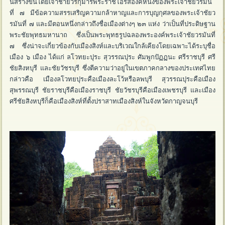
นี้สร้างขึ้นโดยเจ้าชายวีรกุมารพระราชโอรสองค์หนึ่งของพระเจ้าชัยวรมัน
ที่ ๗ มีข้อความสรรเสริญความกล้าหาญและการบุญกุศลของพระเจ้าชัยว
รมันที่ ๗ และมีตอนหนึ่งกล่าวถึงชื่อเมืองต่างๆ ๒๓ แห่ง ว่าเป็นที่ประดิษฐาน
พระชัยพุทธมหานาถ ซึ่งเป็นพระพุทธรูปฉลองพระองค์พระเจ้าชัยวรมันที่
๗ ซึ่งน่าจะเกี่ยวข้องกับเมืองสิงห์และบริเวณใกล้เคียงโดยเฉพาะได้ระบุชื่อ
เมือง ๖ เมือง ได้แก่ ลโวทยะปุระ สุวรรณปุระ ศัมพูกปัฏฏนะ ศรีราชบุรี ศรี
ชัยสิงหบุรี และชัยวัชรบุรี ซึ่งตีความว่าอยู่ในเขตภาคกลางของประเทศไทย
กล่าวคือ เมืองลโวทยปุระคือเมืองละโว้หรือลพบุรี สุวรรณปุระคือเมือง
สุพรรณบุรี ชัยราชบุรีคือเมืองราชบุรี ชัยวัชรบุรีคือเมืองเพชรบุรี และเมือง
ศรีชัยสิงหบุรีก็คือเมืองสิงห์ที่ตั้งปราสาทเมืองสิงห์ในจังหวัดกาญจนบุรี