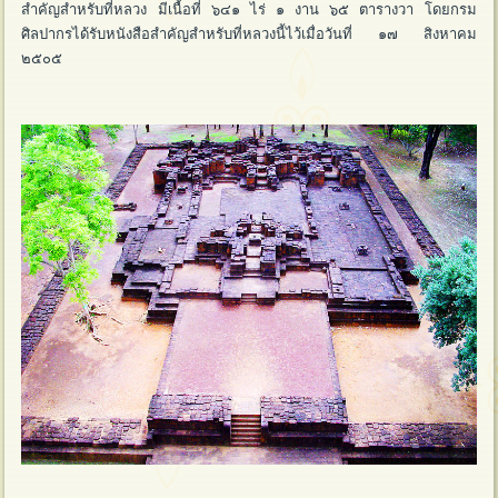
สำคัญสำหรับที่หลวง มีเนื้อที่ ๖๔๑ ไร่ ๑ งาน ๖๕ ตารางวา โดยกรม
ศิลปากรได้รับหนังสือสำคัญสำหรับที่หลวงนี้ไว้เมื่อวันที่ ๑๗ สิงหาคม
๒๕๐๕