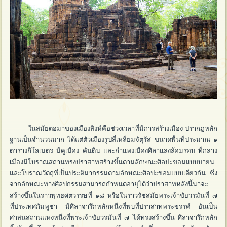
ในสมัยต่อมาของเมืองสิงห์คือช่วงเวลาที่มีการสร้างเมือง ปรากฏหลัก
ฐานเป็นจำนวนมาก ได้แต่ตัวเมืองรูปสี่เหลี่ยมจัตุรัส ขนาดพื้นที่ประมาณ ๑
ตารางกิโลเมตร มีคูเมือง คันดิน และกำแพงเมืองศิลาแลงล้อมรอบ ที่กลาง
เมืองมีโบราณสถานทรงปราสาทสร้างขึ้นตามลักษณะศิลปะขอมแบบบายน
และโบราณวัตถุที่เป็นประติมากรรมตามลักษณะศิลปะขอมแบบเดียวกัน ซึ่ง
จากลักษณะทางศิลปกรรมสามารถกำหนดอายุได้ว่าปราสาทหลังนี้น่าจะ
สร้างขึ้นในราวพุทธศตวรรษที่ ๑๘ หรือในราวรัชสมัยพระเจ้าชัยวรมันที่ ๗
ที่ประเทศกัมพูชา มีศิลาจารึกหลักหนึ่งที่พบที่ปราสาทพระขรรค์ อันเป็น
ศาสนสถานแห่งหนึ่งที่พระเจ้าชัยวรมันที่ ๗ ได้ทรงสร้างขึ้น ศิลาจารึกหลัก