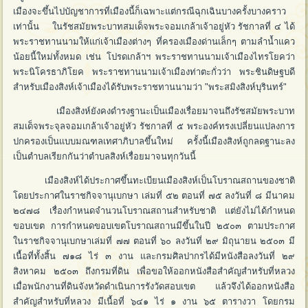
เมืองจะขึ้นไปบัญชาการที่เมืองนี้ก็เฉพาะแต่กรณีฉุกเฉินบางครั้งบางคราว
เท่านั้น ในรัชสมัยพระบาทสมเด็จพระจอมเกล้าเจ้าอยู่หัว รัชกาลที่ ๔ ได้
พระราชทานนามให้แก่เจ้าเมืองต่างๆ ที่ครองเมืองด่านเล็กๆ ตามลำน้ำแคว
น้อยนี้ใหม่ทั้งหมด เช่น โปรดเกล้าฯ พระราชทานนามเจ้าเมืองไทรโยคว่า
พระนิโครธาภิโยค พระราชทานนามเจ้าเมืองท่าตะกั่วว่า พระชินดิษฐบดี
สำหรับเมืองสิงห์เจ้าเมืองได้รับพระราชทานนามว่า "พระสมิงสิงห์บุรินทร์"
เมืองสิงห์ยังคงดำรงฐานะเป็นเมืองเรื่อยมาจนถึงรัชสมัยพระบาท
สมเด็จพระจุลจอมเกล้าเจ้าอยู่หัว รัชกาลที่ ๕ พระองค์ทรงเปลี่ยนแปลงการ
ปกครองเป็นแบบมณฑลเทศาภิบาลขึ้นใหม่ ครั้งนี้เมืองสิงห์ถูกลดฐานะลง
เป็นตำบลเรียกกันว่าตำบลสิงห์เรื่อยมาจนทุกวันนี้
เมืองสิงห์ได้ประกาศขึ้นทะเบียนเมืองสิงห์เป็นโบราณสถานของชาติ
โดยประกาศในราชกิจจานุเบกษา เล่มที่ ๕๒ ตอนที่ ๗๕ ลงวันที่ ๘ มีนาคม
๒๔๗๘ เรื่องกำหนดจำนวนโบราณสถานสำหรับชาติ แต่ยังไม่ได้กำหนด
ขอบเขต การกำหนดขอบเขตโบราณสถานมีขึ้นในปี ๒๕๐๓ ตามประกาศ
ในราชกิจจานุเบกษาเล่มที่ ๗๗ ตอนที่ ๖๐ ลงวันที่ ๒๙ มิถุนายน ๒๕๐๓ มี
เนื้อที่ทั้งสิ้น ๗๑๘ ไร่ ๓ งาน และกรมศิลปากรได้มีหนังสือลงวันที่ ๒๙
สิงหาคม ๒๕๐๓ ถึงกรมที่ดิน เพื่อขอให้ออกหนังสือสำคัญสำหรับที่หลวง
เมื่อพนักงานที่ดินจังหวัดดำเนินการรังวัดสอบเขต แล้วจึงได้ออกหนังสือ
สำคัญสำหรับที่หลวง มีเนื้อที่ ๖๔๑ ไร่ ๑ งาน ๖๕ ตารางวา โดยกรม