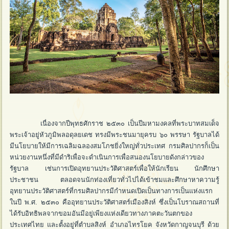
เนื่องจากปีพุทธศักราช ๒๕๓๐ เป็นปีมหามงคลที่พระบาทสมเด็จ
พระเจ้าอยู่หัวภูมิพลอดุลยเดช ทรงมีพระชนมายุครบ ๖๐ พรรษา รัฐบาลได้
มีนโยบายให้มีการเฉลิมฉลองสมโภชยิ่งใหญ่ทั่วประเทศ กรมศิลปากรก็เป็น
หน่วยงานหนึ่งที่มีดำริเพื่อจะดำเนินการเพื่อสนองนโยบายดังกล่าวของ
รัฐบาล เช่นการเปิดอุทยานประวัติศาสตร์เพื่อให้นักเรียน นักศึกษา
ประชาชน ตลอดจนนักท่องเที่ยวทั่วไปได้เข้าชมและศึกษาหาความรู้
อุทยานประวัติศาสตร์ที่กรมศิลปากรมีกำหนดเปิดเป็นทางการเป็นแห่งแรก
ในปี พ.ศ. ๒๕๓๐ คืออุทยานประวัติศาสตร์เมืองสิงห์ ซึ่งเป็นโบราณสถานที่
ได้รับอิทธิพลจากขอมอันมีอยู่เพียงแห่งเดียวทางภาคตะวันตกของ
ประเทศไทย และตั้งอยู่ที่ตำบลสิงห์ อำเภอไทรโยค จังหวัดกาญจนบุรี ด้วย