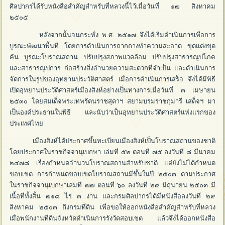
ศิลปากรได้รับหนังสือสำคัญสำหรับที่หลวงนี้ไว้เมื่อวันที่ ๑๗ สิงหาคม
๒๕๐๕
หลังจากนั้นจนกระทั่ง พ.ศ. ๒๕๑๗ จึงได้เริ่มดำเนินการเพื่อการ
บูรณะพัฒนาพื้นที่ โดยการดำเนินการถากถางทำความสะอาด ขุดแต่งขุด
ค้น บูรณะโบราณสถาน ปรับปรุงสภาพแวดล้อม ปรับปรุงสาธารณูปโภค
และสาธารณูปการ ก่อสร้างสิ่งอำนวยความสะดวกที่จำเป็น และดำเนินการ
จัดการในรูปของอุทยานประวัติศาสตร์ เมื่อการดำเนินการเสร็จ จึงได้มีพิธี
เปิดอุทยานประวัติศาสตร์เมืองสิงห์อย่างเป็นทางการเมื่อวันที่ ๓ เมษายน
๒๕๓๐ โดยสมเด็จพระเทพรัตนราชสุดาฯ สยามบรมราชกุมารี เสด็จฯ มา
เป็นองค์ประธานในพิธี และนับว่าเป็นอุทยานประวัติศาสตร์แห่งแรกของ
ประเทศไทย
เมืองสิงห์ได้ประกาศขึ้นทะเบียนเมืองสิงห์เป็นโบราณสถานของชาติ
โดยประกาศในราชกิจจานุเบกษา เล่มที่ ๕๒ ตอนที่ ๗๕ ลงวันที่ ๘ มีนาคม
๒๔๗๘ เรื่องกำหนดจำนวนโบราณสถานสำหรับชาติ แต่ยังไม่ได้กำหนด
ขอบเขต การกำหนดขอบเขตโบราณสถานมีขึ้นในปี ๒๕๐๓ ตามประกาศ
ในราชกิจจานุเบกษาเล่มที่ ๗๗ ตอนที่ ๖๐ ลงวันที่ ๒๙ มิถุนายน ๒๕๐๓ มี
เนื้อที่ทั้งสิ้น ๗๑๘ ไร่ ๓ งาน และกรมศิลปากรได้มีหนังสือลงวันที่ ๒๙
สิงหาคม ๒๕๐๓ ถึงกรมที่ดิน เพื่อขอให้ออกหนังสือสำคัญสำหรับที่หลวง
เมื่อพนักงานที่ดินจังหวัดดำเนินการรังวัดสอบเขต แล้วจึงได้ออกหนังสือ