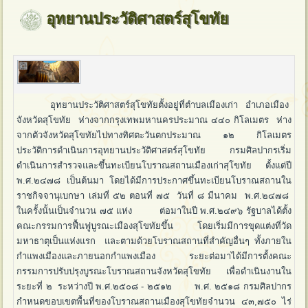
อุทยานประวัติศาสตร์สุโขทัย
อุทยานประวัติศาสตร์สุโขทัยตั้งอยู่ที่ตำบลเมืองเก่า อำเภอเมือง
จังหวัดสุโขทัย ห่างจากกรุงเทพมหานครประมาณ ๔๔๐ กิโลเมตร ห่าง
จากตัวจังหวัดสุโขทัยไปทางทิศตะวันตกประมาณ ๑๒ กิโลเมตร
ประวัติการดำเนินการอุทยานประวัติศาสตร์สุโขทัย กรมศิลปากรเริ่ม
ดำเนินการสำรวจและขึ้นทะเบียนโบราณสถานเมืองเก่าสุโขทัย ตั้งแต่ปี
พ.ศ.๒๔๗๘ เป็นต้นมา โดยได้มีการประกาศขึ้นทะเบียนโบราณสถานใน
ราชกิจจานุเบกษา เล่มที่ ๕๒ ตอนที่ ๗๕ วันที่ ๘ มีนาคม พ.ศ.๒๔๗๘
ในครั้งนั้นเป็นจำนวน ๗๕ แห่ง ต่อมาในปี พ.ศ.๒๔๙๖ รัฐบาลได้ตั้ง
คณะกรรมการฟื้นฟูบูรณะเมืองสุโขทัยขึ้น โดยเริ่มมีการขุดแต่งที่วัด
มหาธาตุเป็นแห่งแรก และตามด้วยโบราณสถานที่สำคัญอื่นๆ ทั้งภายใน
กำแพงเมืองและภายนอกกำแพงเมือง ระยะต่อมาได้มีการตั้งคณะ
กรรมการปรับปรุงบูรณะโบราณสถานจังหวัดสุโขทัย เพื่อดำเนินงานใน
ระยะที่ ๒ ระหว่างปี พ.ศ.๒๕๐๘ - ๒๕๑๒ พ.ศ. ๒๕๑๘ กรมศิลปากร
กำหนดขอบเขตพื้นที่ของโบราณสถานเมืองสุโขทัยจำนวน ๔๓,๗๕๐ ไร่