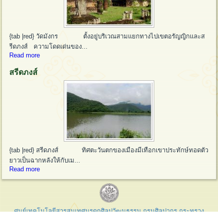
{tab |red} วัดมังกร ตั้งอยู่บริเวณสามแยกทางไปเขตอรัญญิกและส
รีดภงส์ ความโดดเด่นของ...
Read more
สรีดภงส์
{tab |red} สรีดภงส์ ทิศตะวันตกของเมืองมีเทือกเขาประทักษ์ทอดตัว
ยาวเป็นฉากหลังให้กับเม...
Read more
ศูนย์เทคโนโลยีสารสนเทศมรดกศิลปวัฒนธรรม กรมศิลปากร กระทรวง