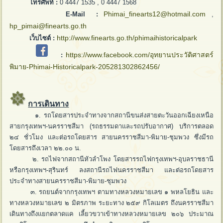
โทรศัพท์ :
0 4447 1535 , 0 4447 1568
Phimai_finearts12@hotmail.com
E-Mail :
,
hp_pimai@finearts.go.th
http://www.finearts.go.th/phimaihistoricalpark
เว็บไซต์ :
https://www.facebook.com/อุทยานประวัติศาสตร์
:
พิมาย-Phimai-Historicalpark-205281302862456/
การเดินทาง
๑. รถโดยสารประจำทางจากสถานีขนส่งสายตะวันออกเฉียงเหนือ
สายกรุงเทพฯ-นครราชสีมา (รถธรรมดาและรถปรับอากาศ) บริการตลอด
๒๔ ชั่วโมง และต่อรถโดยสาร สายนครราชสีมา-พิมาย-ชุมพวง ซึ่งมีรถ
โดยสารถึงเวลา ๒๒.๐๐ น.
๒. รถไฟจากสถานีหัวลำโพง โดยสารรถไฟกรุงเทพฯ-อุบลราชธานี
หรือกรุงเทพฯ-สุรินทร์ ลงสถานีรถไฟนครราชสีมา และต่อรถโดยสาร
ประจำทางสายนครราชสีมา-พิมาย-ชุมพวง
๓. รถยนต์จากกรุงเทพฯ ตามทางหลวงหมายเลข ๑ พหลโยธิน และ
ทางหลวงหมายเลข ๒ มิตรภาพ ระยะทาง ๒๕๙ กิโลเมตร ถึงนครราชสีมา
เดินทางถึงแยกตลาดแค เลี้ยวขวาเข้าทางหลวงหมายเลข ๒๐๖ ประมาณ