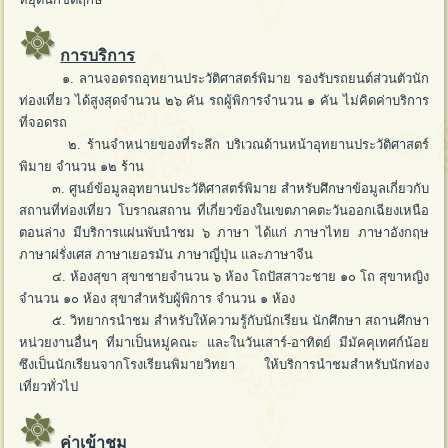
การบริการ
๑. ลานจอดรถอุทยานประวัติศาสตร์พิมาย รองรับรถยนต์ส่วนตัวนัก
ท่องเที่ยว ได้สูงสุดจำนวน ๒๖ คัน รถผู้พิการจำนวน ๑ คัน ไม่คิดค่าบริการ
ที่จอดรถ
๒. ร้านจำหน่ายของที่ระลึก บริเวณด้านหน้าอุทยานประวัติศาสตร์
พิมาย จำนวน ๑๒ ร้าน
๓. ศูนย์ข้อมูลอุทยานประวัติศาสตร์พิมาย สำหรับศึกษาข้อมูลเกี่ยวกับ
สถานที่ท่องเที่ยว โบราณสถาน ที่เกี่ยวข้องในเขตภาคตะวันออกเฉียงเหนือ
ตอนล่าง มีบริการแผ่นพับนำชม ๖ ภาษา ได้แก่ ภาษาไทย ภาษาอังกฤษ
ภาษาฝรั่งเศส ภาษาเยอรมัน ภาษาญี่ปุ่น และภาษาจีน
๔. ห้องสุขา สุขาชายจำนวน ๖ ห้อง โถปัสสาวะชาย ๑๐ โถ สุขาหญิง
จำนวน ๑๐ ห้อง สุขาสำหรับผู้พิการ จำนวน ๑ ห้อง
๕. วิทยากรนำชม สำหรับให้ความรู้กับนักเรียน นักศึกษา สถานศึกษา
หน่วยงานอื่นๆ ที่มาเป็นหมู่คณะ และในวันเสาร์-อาทิตย์ มีมัคคุเทศก์น้อย
ซึงเป็นนักเรียนจากโรงเรียนพิมายวิทยา ให้บริการนำชมสำหรับนักท่อง
เที่ยวทั่วไป
ค่าเข้าชม