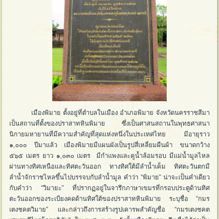
เมืองพิมาย ตั้งอยู่ที่ตำบลในเมือง อำเภอพิมาย จังหวัดนครราชสีมา
เป็นสถานที่ตั้งของปราสาทหินพิมาย ซึ่งเป็นศาสนสถานในพุทธศาสนา
นิกายมหายานที่มีความสำคัญที่สุดแห่งหนึ่งในประเทศไทย มีอายุราว
๑,๐๐๐ ปีมาแล้ว เมืองพิมายมีแผนผังเป็นรูปสี่เหลี่ยมผืนผ้า ขนาดกว้าง
๕๖๕ เมตร ยาว ๑,๐๓๐ เมตร มีกำแพงและคูน้ำล้อมรอบ มีแม่น้ำมูลไหล
ผ่านทางทิศเหนือและทิศตะวันออก ทางทิศใต้มีลำน้ำเค็ม ทิศตะวันตกมี
ลำน้ำจักราชไหลขึ้นไปบรรจบกับลำน้ำมูล คำว่า “พิมาย” น่าจะเป็นคำเดียว
กับคำว่า “วิมายะ” ที่ปรากฏอยู่ในจารึกภาษาเขมรที่กรอบประตูด้านทิศ
ตะวันออกของระเบียงคดด้านทิศใต้ของปราสาทหินพิมาย ระบุชื่อ “กมร
เตงชคตวิมาย” และกล่าวถึงการสร้างรูปเคารพสำคัญชื่อ “กมรเตงชคต