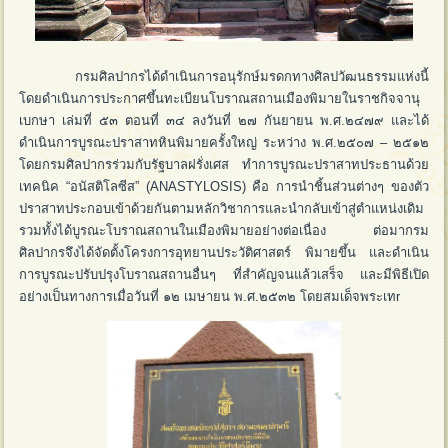
กรมศิลปากรได้ดำเนินการอนุรักษ์มรดกทางศิลปวัฒนธรรมแห่งนี้
โดยดำเนินการประกาศขึ้นทะเบียนโบราณสถานเมืองพิมายในราชกิจจานุ
เบกษา เล่มที่ ๕๓ ตอนที่ ๓๔ ลงวันที่ ๒๗ กันยายน พ.ศ.๒๔๗๙ และได้
ดำเนินการบูรณะปราสาทหินพิมายครั้งใหญ่ ระหว่าง พ.ศ.๒๕๐๗ – ๒๕๑๒
โดยกรมศิลปากรร่วมกับรัฐบาลฝรั่งเศส ทำการบูรณะปราสาทประธานด้วย
เทคนิค “อนัสติโลซีส” (ANASTYLOSIS) คือ การนำชิ้นส่วนต่างๆ ของตัว
ปราสาทประกอบเข้าด้วยกันตามหลักวิชาการและนำกลับเข้าสู่ตำแหน่งเดิม
รวมทั้งได้บูรณะโบราณสถานในเมืองพิมายอย่างต่อเนื่อง ต่อมากรม
ศิลปากรจึงได้จัดตั้งโครงการอุทยานประวัติศาสตร์ พิมายขึ้น และดำเนิน
การบูรณะปรับปรุงโบราณสถานอื่นๆ ที่สำคัญจนแล้วเสร็จ และมีพิธีเปิด
อย่างเป็นทางการเมื่อวันที่ ๑๒ เมษายน พ.ศ.๒๕๓๒ โดยสมเด็จพระเทr