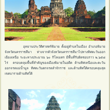
อุทยานประวัติศาสตร์พิมาย ตั้งอยู่ตำบลในเมือง อำเภอพิมาย
จังหวัดนครราชสีมา ห่างจากตัวจังหวัดนครราชสีมาไปทางทิศตะวันออก
เฉียงเหนือ ระยะทางประมาณ ๖๐ กิโลเมตร มีพื้นที่รับผิดชอบราว ๒,๖๕๘
ไร่ ครอบคลุมพื้นที่สำคัญของเมืองพิมายในอดีต ด้านทิศเหนือและตะวัน
ออกจรดแม่น้ำมูล ทิศตะวันตกจรดลำจักราช และด้านทิศใต้ครอบคลุมสุด
เขตบารายด้านทิศใต้