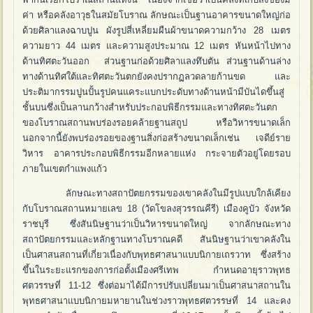
ค่า หรือคลังอาวุธในสมัยโบราณ ลักษณะเป็นฐานอาคารขนาดใหญ่ก่อ
ด้วยศิลาแลงฉาบปูน ผังรูปสี่เหลี่ยมผืนผ้าขนาดความกว้าง 28 เมตร
ความยาว 44 เมตร และความสูงประมาณ 12 เมตร หันหน้าไปทาง
ด้านทิศตะวันออก ส่วนฐานก่อด้วยศิลาแลงทึบตัน ส่วนฐานด้านล่าง
ทางด้านทิศใต้และทิศตะวันตกยังคงปรากฏลวดลายก้านขด และ
ประติมากรรมปูนปั้นรูปคนแคระแบกประดับทางด้านหน้ามีบันไดขึ้นสู่
ชั้นบนซึ่งเป็นลานกว้างสำหรับประกอบพิธีกรรมและทางทิศตะวันตก
ของโบราณสถานพบร่องรอยคล้ายฐานสถูป หรือวิหารขนาดเล็ก
นอกจากนี้ยังพบร่องรอยของฐานสิ่งก่อสร้างขนาดเล็กเช่น เจดีย์ราย
วิหาร อาคารประกอบพิธีกรรมอีกหลายแห่ง กระจายตัวอยู่โดยรอบ
ภายในเขตกำแพงแก้ว
ลักษณะทางสถาปัตยกรรมของเขาคลังในมีรูปแบบใกล้เคียง
กับโบราณสถานหมายเลข 18 (วัดโขลงสุวรรณคีรี) เมืองคูบัว จังหวัด
ราชบุรี ซึ่งสันนิษฐานว่าเป็นวิหารขนาดใหญ่ จากลักษณะทาง
สถาปัตยกรรมและหลักฐานทางโบราณคดี สันนิษฐานว่าเขาคลังใน
เป็นศาสนสถานที่เกี่ยวเนื่องกับพุทธศาสนาแบบนิกายเถรวาท ซึ่งสร้าง
ขึ้นในระยะแรกของการก่อตั้งเมืองศรีเทพ กำหนดอายุราวพุทธ
ศตวรรษที่ 11-12 ซึ่งต่อมาได้มีการปรับเปลี่ยนมาเป็นศาสนาสถานใน
พุทธศาสนาแบบนิกายมหายานในช่วงราวพุทธศตวรรษที่ 14 และคง